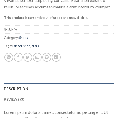
Vivamus semper adipiscing convallis. Etiam non euismod
4.33
out
of 5
tellus. Maecenas accumsan mauris a erat interdum volutpat.
based on
customer
This product is currently out of stock and unavailable.
ratings
SKU:
N/A
Category:
Shoes
Tags:
Diesel
,
shoe
,
stars
DESCRIPTION
REVIEWS (3)
Lorem ipsum dolor sit amet, consectetur adipiscing elit. Ut